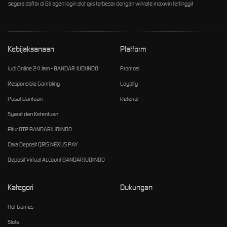
segera daftar di BJI agen login slot qris terbesar dengan winrate maxwin tertinggi!
Kebijaksanaan
Platform
Judi Online 24 Jam - BANDAR JUDI INDO
Promosi
Responsible Gambling
Loyalty
Pusat Bantuan
Referral
Syarat dan Ketentuan
Fitur OTP BANDARJUDIINDO
Cara Deposit QRIS NEXUS PAY
Deposit Virtual Account BANDARJUDIINDO
Kategori
Dukungan
Hot Games
Slots