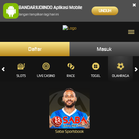
×
BANDARJUDIINDO Aplikasi Mobile
UNDUH
Jangan tampilkan lagi hari ini
Daftar
Masuk
MES
SLOTS
LIVE CASINO
RACE
TOGEL
OLAHRAGA
C
Saba Sportsbook