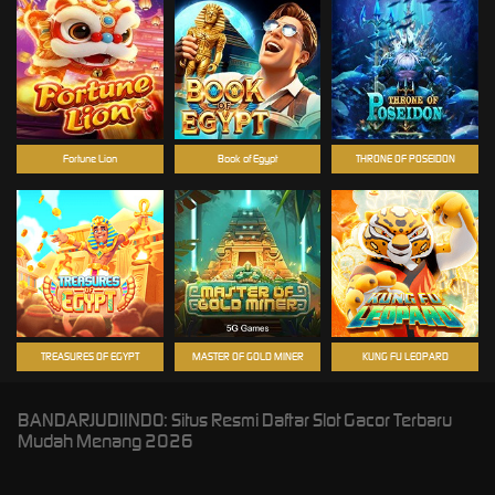
Fortune Lion
Book of Egypt
THRONE OF POSEIDON
TREASURES OF EGYPT
MASTER OF GOLD MINER
KUNG FU LEOPARD
BANDARJUDIINDO: Situs Resmi Daftar Slot Gacor Terbaru
Mudah Menang 2026