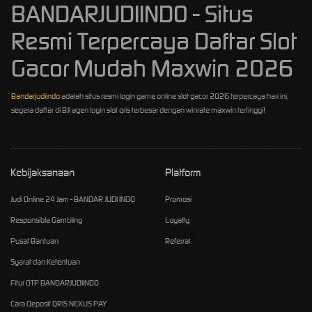
BANDARJUDIINDO - Situs
Resmi Terpercaya Daftar Slot
Gacor Mudah Maxwin 2026
Bandarjudiindo
adalah situs resmi login game online slot gacor 2026 terpercaya hari ini,
segera daftar di BJI agen login slot qris terbesar dengan winrate maxwin tertinggi!
Kebijaksanaan
Platform
Judi Online 24 Jam - BANDAR JUDI INDO
Promosi
Responsible Gambling
Loyalty
Pusat Bantuan
Referral
Syarat dan Ketentuan
Fitur OTP BANDARJUDIINDO
Cara Deposit QRIS NEXUS PAY