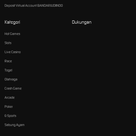
Deposit Virtual Account BANDARJUDIINDO
Kategori
Dukungan
Hot Games
Slots
Live Casino
Race
Togel
Olahraga
Crash Game
Arcade
Poker
E-Sports
Sabung Ayam