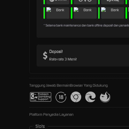
* Selama bank maintenance dan bank offline deposit dan penarik
Deposit
Rata-rata 3 Menit
Tanggung Jawab Bermain
Browser Yang Didukung
Platform Penyedia Layanan
Slots