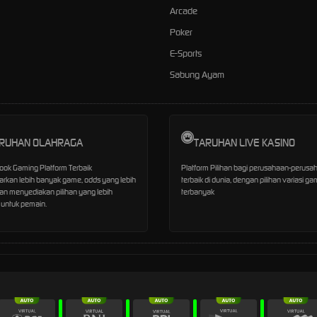
Arcade
Poker
E-Sports
Sabung Ayam
RUHAN OLAHRAGA
TARUHAN LIVE KASINO
ook Gaming Platform Terbaik
Platform Pilihan bagi perusahaan-perusa
kan lebih banyak game, odds yang lebih
terbaik di dunia, dengan pilihan variasi g
 dan menyediakan pilihan yang lebih
terbanyak
untuk pemain.