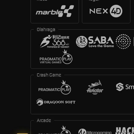
Olahraga
Crash Game
Arcade