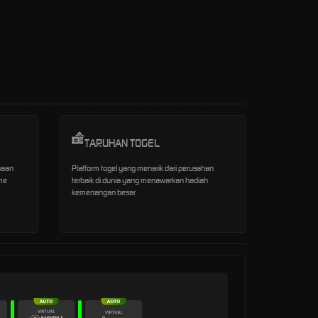
TARUHAN TOGEL
haan
Platform togel yang menarik dari perusahan
ame
terbaik di dunia yang menawarkan hadiah
kemenangan besar