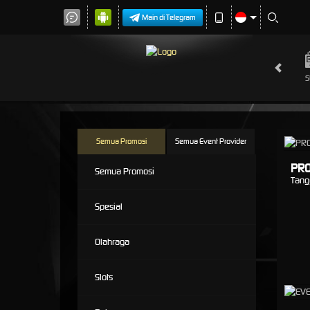
Main di Telegram
HOT GAMES
S
Semua Promosi
Semua Event Provider
PR
Semua Promosi
Tang
Spesial
Olahraga
Slots