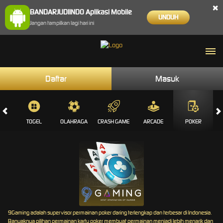
×
BANDARJUDIINDO Aplikasi Mobile
UNDUH
Jangan tampilkan lagi hari ini
Daftar
Masuk
E
TOGEL
OLAHRAGA
CRASH GAME
ARCADE
POKER
9Gaming adalah supervisor permainan poker daring terlengkap dan terbesar di Indonesia.
Banyaknya pilihan permainan kartu poker membuat permainan menjadi lebih menarik dan