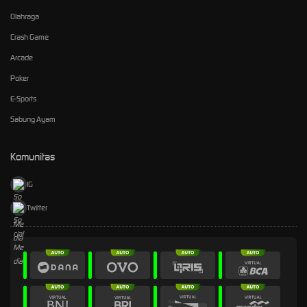
Olahraga
Crash Game
Arcade
Poker
E-Sports
Sabung Ayam
Komunitas
IG
Twitter