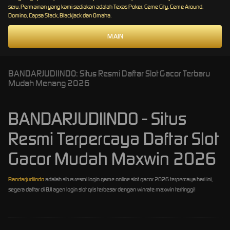
seru. Permainan yang kami sediakan adalah Texas Poker, Ceme City, Ceme Around,
Domino, Capsa Stack, Blackjack dan Omaha.
MAIN
BANDARJUDIINDO: Situs Resmi Daftar Slot Gacor Terbaru
Mudah Menang 2026
BANDARJUDIINDO - Situs
Resmi Terpercaya Daftar Slot
Gacor Mudah Maxwin 2026
Bandarjudiindo
adalah situs resmi login game online slot gacor 2026 terpercaya hari ini,
segera daftar di BJI agen login slot qris terbesar dengan winrate maxwin tertinggi!