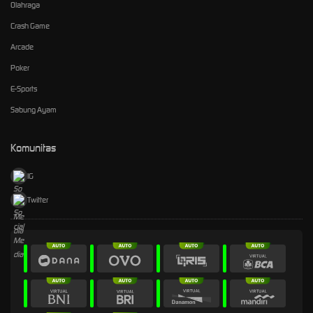
Olahraga
Crash Game
Arcade
Poker
E-Sports
Sabung Ayam
Komunitas
IG
Twitter