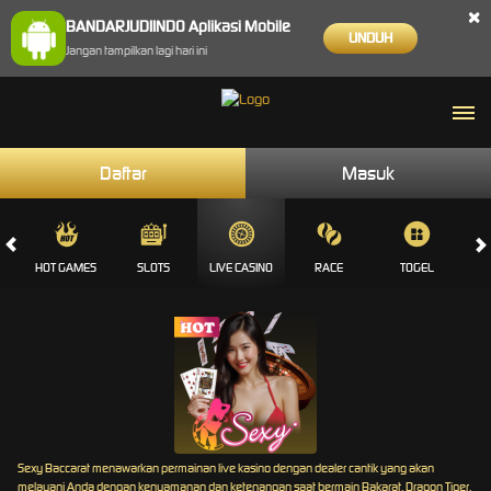
×
BANDARJUDIINDO Aplikasi Mobile
UNDUH
Jangan tampilkan lagi hari ini
Daftar
Masuk
HOT GAMES
SLOTS
LIVE CASINO
RACE
TOGEL
OL
Sexy Baccarat menawarkan permainan live kasino dengan dealer cantik yang akan
melayani Anda dengan kenyamanan dan ketenangan saat bermain Bakarat, Dragon Tiger,