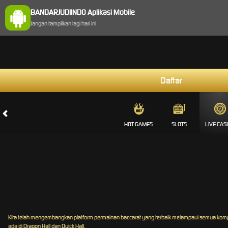
BANDARJUDIINDO Aplikasi Mobile
Jangan tampilkan lagi hari ini
Daftar
HOT GAMES
SLOTS
LIVE CAS
Kita telah mengembangkan platform permainan baccarat yang terbaik melampaui semua kompe
ada di Dragon Hall dan Quick Hall.