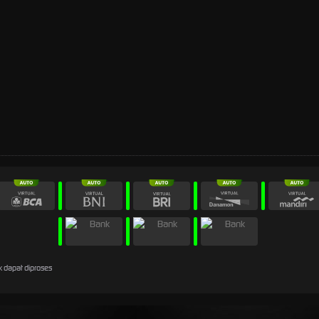
k dapat diproses