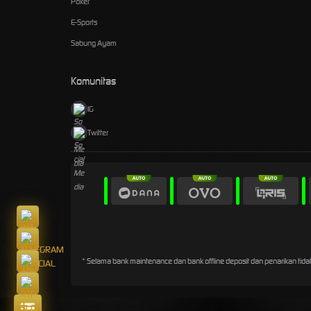
Poker
E-Sports
Sabung Ayam
Komunitas
IG
Twitter
* Selama bank maintenance dan bank offline deposit dan penarikan tida