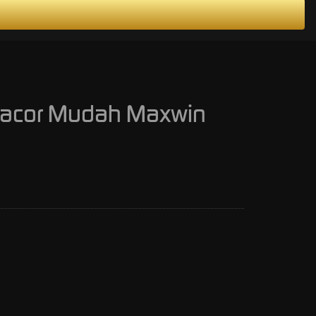
 Gacor Mudah Maxwin