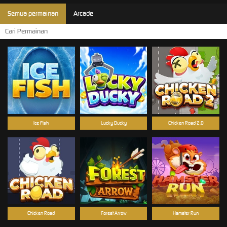
Semua permainan
Arcade
Ice Fish
Lucky Ducky
Chicken Road 2.0
Chicken Road
Forest Arrow
Hamster Run