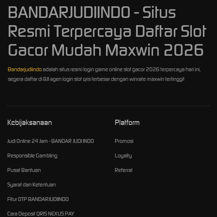
BANDARJUDIINDO - Situs
Resmi Terpercaya Daftar Slot
Gacor Mudah Maxwin 2026
Bandarjudiindo
adalah situs resmi login game online slot gacor 2026 terpercaya hari ini,
segera daftar di BJI agen login slot qris terbesar dengan winrate maxwin tertinggi!
Kebijaksanaan
Platform
Judi Online 24 Jam - BANDAR JUDI INDO
Promosi
Responsible Gambling
Loyalty
Pusat Bantuan
Referral
Syarat dan Ketentuan
Fitur OTP BANDARJUDIINDO
Cara Deposit QRIS NEXUS PAY