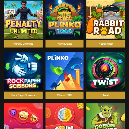
Penalty Unlimited
Plinko Aztec
Rabbit Road
Rock Paper Scissors
Plinko 1000
Twist